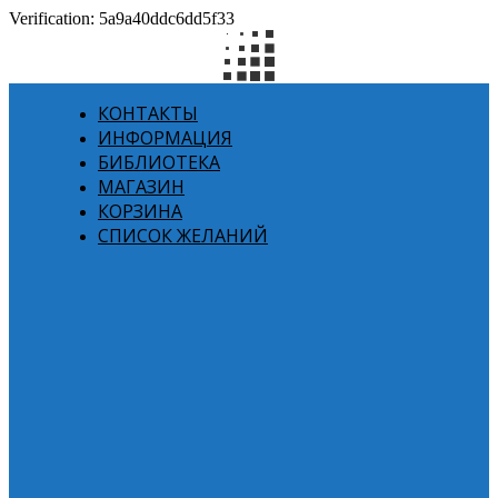
Verification: 5a9a40ddc6dd5f33
КОНТАКТЫ
ИНФОРМАЦИЯ
БИБЛИОТЕКА
МАГАЗИН
КОРЗИНА
СПИСОК ЖЕЛАНИЙ