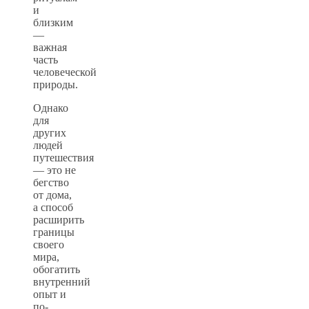
и
близким
—
важная
часть
человеческой
природы.
Однако
для
других
людей
путешествия
— это не
бегство
от дома,
а способ
расширить
границы
своего
мира,
обогатить
внутренний
опыт и
по-