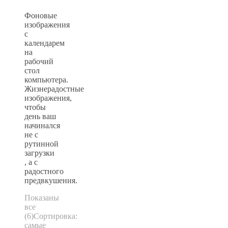
Фоновые
изображения
с
календарем
на
рабочий
стол
компьютера.
Жизнерадостные
изображения,
чтобы
день ваш
начинался
не с
рутинной
загрузки
, а с
радостного
предвкушения.
Показаны
все
(6)
Сортировка:
самые