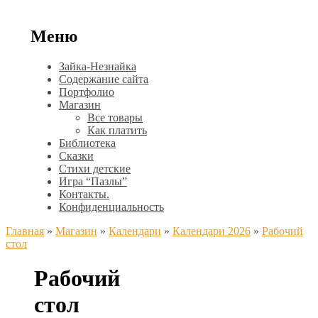
Меню
Зайка-Незнайка
Содержание сайта
Портфолио
Магазин
Все товары
Как платить
Библиотека
Сказки
Стихи детские
Игра “Пазлы”
Контакты.
Конфиденциальность
Главная
»
Магазин
»
Календари
»
Календари 2026
»
Рабочий
стол
Рабочий
стол