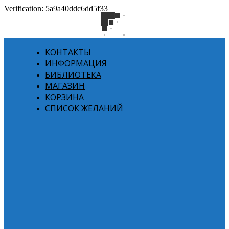
Verification: 5a9a40ddc6dd5f33
КОНТАКТЫ
ИНФОРМАЦИЯ
БИБЛИОТЕКА
МАГАЗИН
КОРЗИНА
СПИСОК ЖЕЛАНИЙ