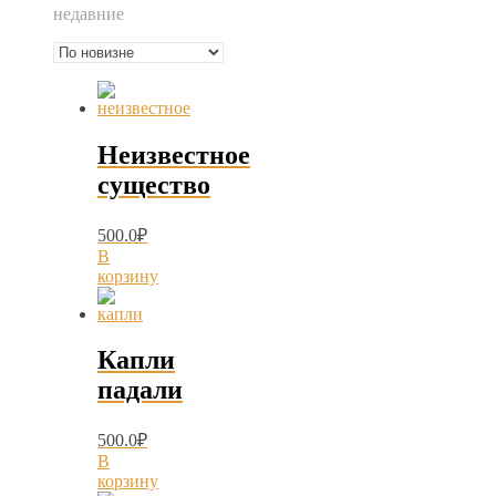
недавние
Неизвестное
существо
500.0
₽
В
корзину
Капли
падали
500.0
₽
В
корзину