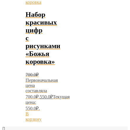
Набор
красивых
цифр
с
рисунками
«Божья
коровка»
700.0
₽
Первоначальная
цена
составляла
700.0₽.
550.0
₽
Текущая
цена:
550.0₽.
В
корзину