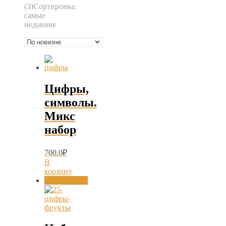
(3)
Сортировка:
самые
недавние
Цифры,
символы.
Микс
набор
700.0
₽
В
корзину
Распродажа!