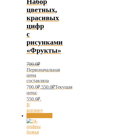
Набор
цветных,
красивых
цифр
с
рисунками
«Фрукты»
700.0
₽
Первоначальная
цена
составляла
700.0₽.
550.0
₽
Текущая
цена:
550.0₽.
В
корзину
Распродажа!