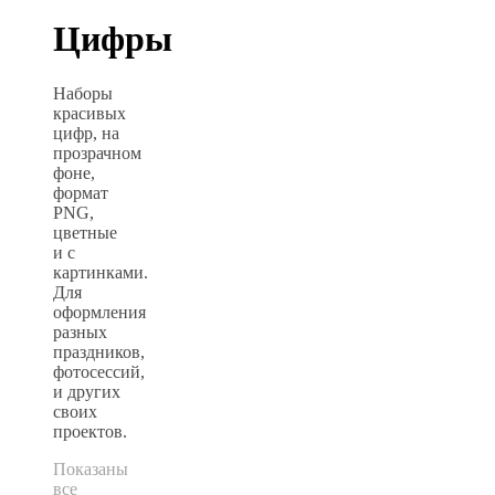
Цифры
Наборы
красивых
цифр, на
прозрачном
фоне,
формат
PNG,
цветные
и с
картинками.
Для
оформления
разных
праздников,
фотосессий,
и других
своих
проектов.
Показаны
все