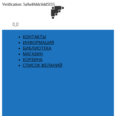
Verification: 5a9a40ddc6dd5f33
КОНТАКТЫ
ИНФОРМАЦИЯ
БИБЛИОТЕКА
МАГАЗИН
КОРЗИНА
СПИСОК ЖЕЛАНИЙ