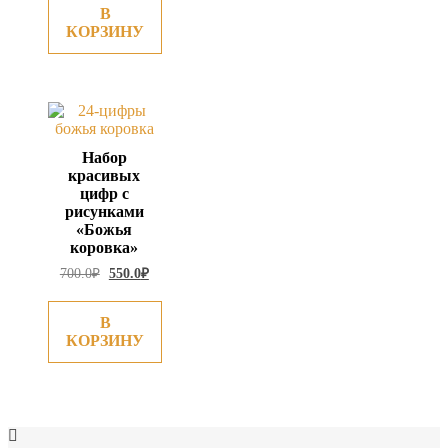
700.0₽.
В
КОРЗИНУ
Набор
красивых
цифр с
рисунками
«Божья
коровка»
Первоначальная
Текущая
700.0
₽
550.0
₽
цена
цена:
составляла
550.0₽.
700.0₽.
В
КОРЗИНУ