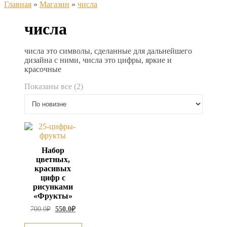
Главная
»
Магазин
»
числа
числа
числа это символы, сделанные для дальнейшего
дизайна с ними, числа это цифры, яркие и
красочные
Сортировка:
Показаны все (2)
самые
недавние
Набор
цветных,
красивых
цифр с
рисунками
«Фрукты»
Первоначальная
Текущая
700.0
₽
550.0
₽
цена
цена:
составляла
550.0₽.