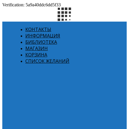
Verification: 5a9a40ddc6dd5f33
КОНТАКТЫ
ИНФОРМАЦИЯ
БИБЛИОТЕКА
МАГАЗИН
КОРЗИНА
СПИСОК ЖЕЛАНИЙ