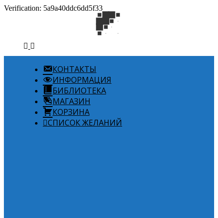
Verification: 5a9a40ddc6dd5f33
КОНТАКТЫ
ИНФОРМАЦИЯ
БИБЛИОТЕКА
МАГАЗИН
КОРЗИНА
СПИСОК ЖЕЛАНИЙ