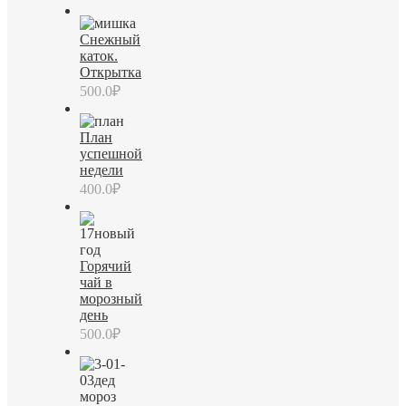
Снежный
каток.
Открытка
500.0
₽
План
успешной
недели
400.0
₽
Горячий
чай в
морозный
день
500.0
₽