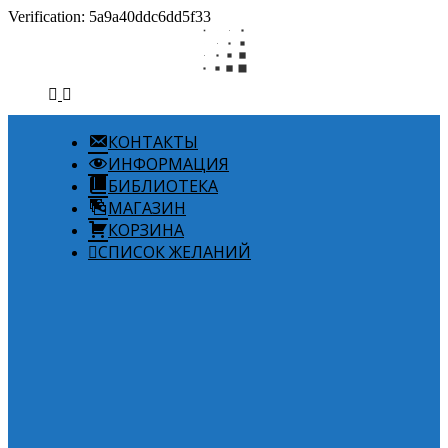
Verification: 5a9a40ddc6dd5f33
КОНТАКТЫ
ИНФОРМАЦИЯ
БИБЛИОТЕКА
МАГАЗИН
КОРЗИНА
СПИСОК ЖЕЛАНИЙ