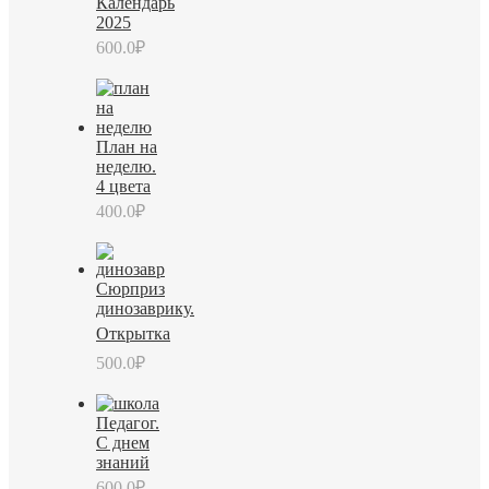
Календарь
2025
600.0
₽
План на
неделю.
4 цвета
400.0
₽
Сюрприз
динозаврику.
Открытка
500.0
₽
Педагог.
С днем
знаний
600.0
₽