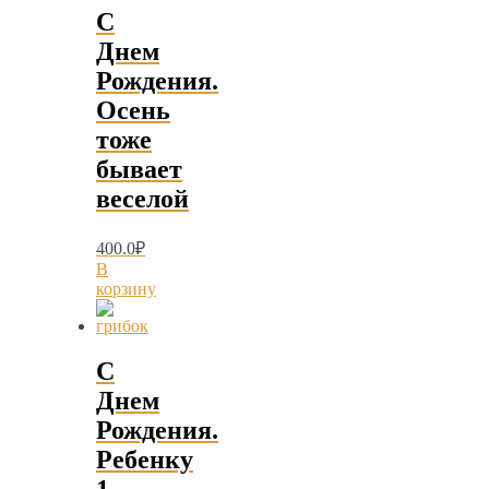
С
Днем
Рождения.
Осень
тоже
бывает
веселой
400.0
₽
В
корзину
С
Днем
Рождения.
Ребенку