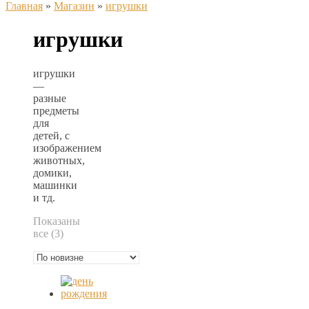
Главная
»
Магазин
»
игрушки
игрушки
игрушки
—
разные
предметы
для
детей, с
изображением
животных,
домики,
машинки
и тд.
Показаны
Сортировка:
все (3)
самые
недавние