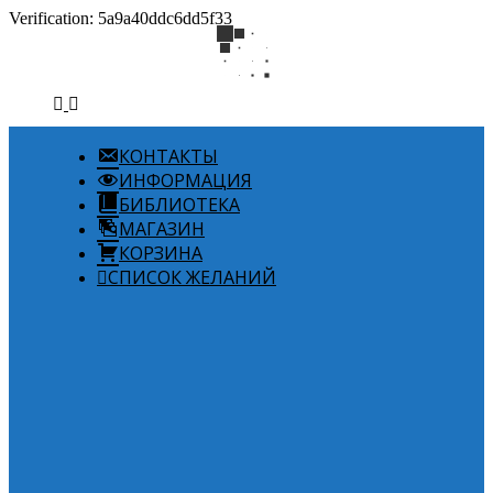
Verification: 5a9a40ddc6dd5f33
КОНТАКТЫ
ИНФОРМАЦИЯ
БИБЛИОТЕКА
МАГАЗИН
КОРЗИНА
СПИСОК ЖЕЛАНИЙ