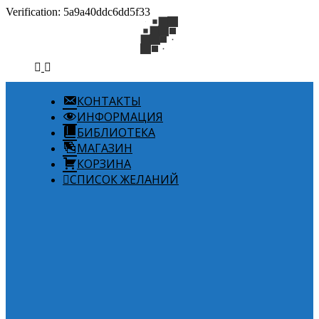
Verification: 5a9a40ddc6dd5f33
КОНТАКТЫ
ИНФОРМАЦИЯ
БИБЛИОТЕКА
МАГАЗИН
КОРЗИНА
СПИСОК ЖЕЛАНИЙ