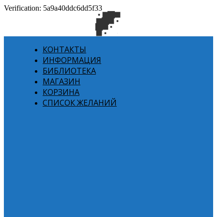
Verification: 5a9a40ddc6dd5f33
КОНТАКТЫ
ИНФОРМАЦИЯ
БИБЛИОТЕКА
МАГАЗИН
КОРЗИНА
СПИСОК ЖЕЛАНИЙ