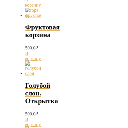
корзину
Фруктовая
корзина
500.0
₽
В
корзину
Голубой
слон.
Открытка
500.0
₽
В
корзину