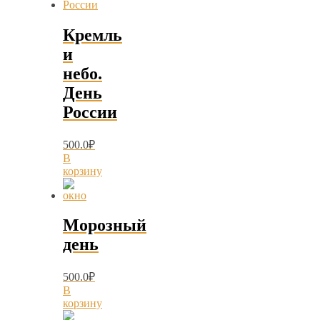
Кремль
и
небо.
День
России
500.0
₽
В
корзину
Морозный
день
500.0
₽
В
корзину