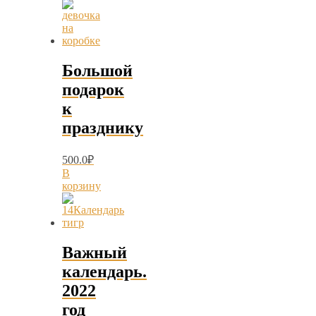
Большой
подарок
к
празднику
500.0
₽
В
корзину
Важный
календарь.
2022
год