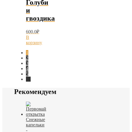
Голуби
и
гвоздика
600.0
₽
В
корзину
1
2
3
4
5
→
Рекомендуем
Снежные
капельки
-