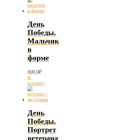
День
Победы.
Мальчик
в
форме
600.0
₽
В
корзину
День
Победы.
Портрет
ветерана