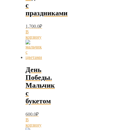
с
праздниками
1,700.0
₽
В
корзину
День
Победы.
Мальчик
с
букетом
600.0
₽
В
корзину