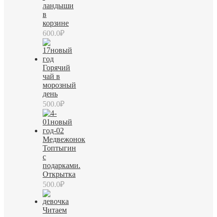
ландыши
в
корзине
600.0
₽
Горячий
чай в
морозный
день
500.0
₽
Медвежонок
Топтыгин
с
подарками.
Открытка
500.0
₽
Читаем