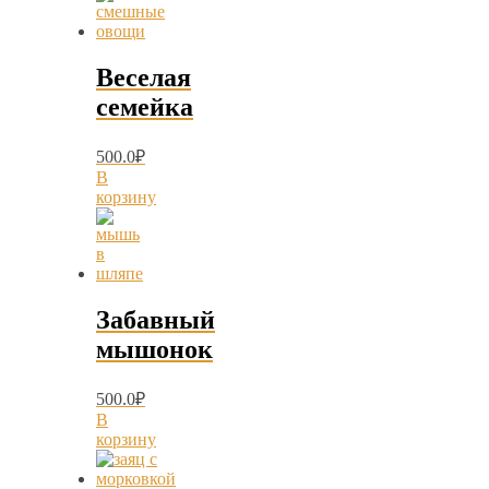
Веселая
семейка
500.0
₽
В
корзину
Забавный
мышонок
500.0
₽
В
корзину