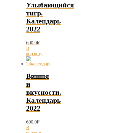
Улыбающийся
тигр.
Календарь
2022
600.0
₽
В
корзину
Вишня
и
вкусности.
Календарь
2022
600.0
₽
В
корзину