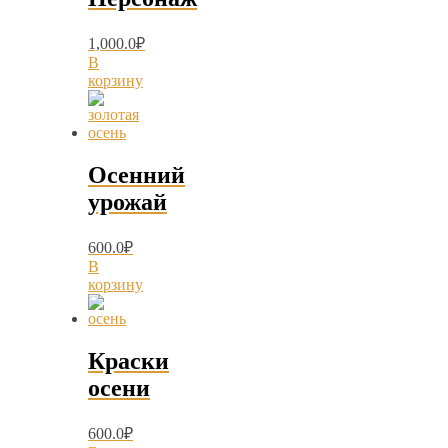
1,000.0
₽
В
корзину
Осенний
урожай
600.0
₽
В
корзину
Краски
осени
600.0
₽