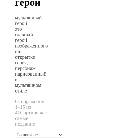
герой
мультяшный
герой —
это
главный
герой
изображенного
на
открытке
героя,
персонаж
нарисованный
в
мультяшном
стиле
Отображение
1–15 из
41
Сортировка:
самые
недавние