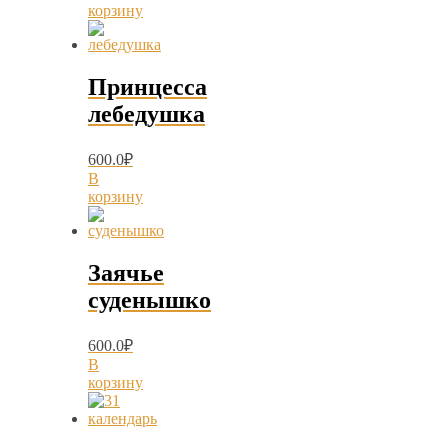
корзину
Принцесса
лебедушка
600.0
₽
В
корзину
Заячье
суденышко
600.0
₽
В
корзину