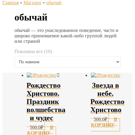
Главная
»
Магазин
»
обычай
обычай
обычай — это унаследованное поведение, часто и
широко принимаемое какой-либо группой людей
или страной
Сортировка:
Показаны все (10)
самые
недавние
Рождество
Звезда в
Христово.
небе.
Праздник
Рождество
волшебства
Христово
и чудес
500.0
₽
В
КОРЗИНУ
500.0
₽
В
КОРЗИНУ