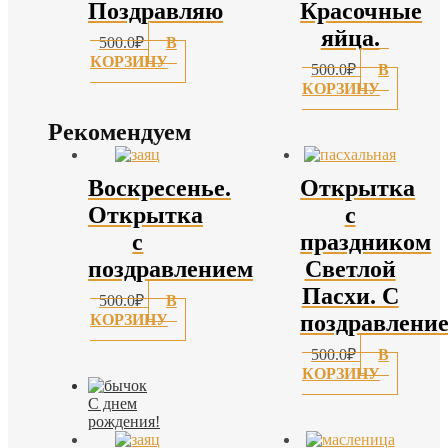
Поздравляю
Красочные
яйца.
500.0
₽
В
КОРЗИНУ
500.0
₽
В
КОРЗИНУ
Рекомендуем
Воскресенье.
Открытка
Открытка
с
с
праздником
поздравлением
Светлой
Пасхи. С
500.0
₽
В
поздравление
КОРЗИНУ
500.0
₽
В
КОРЗИНУ
С днем
рождения!