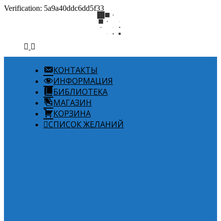
Verification: 5a9a40ddc6dd5f33
КОНТАКТЫ
ИНФОРМАЦИЯ
БИБЛИОТЕКА
МАГАЗИН
КОРЗИНА
СПИСОК ЖЕЛАНИЙ