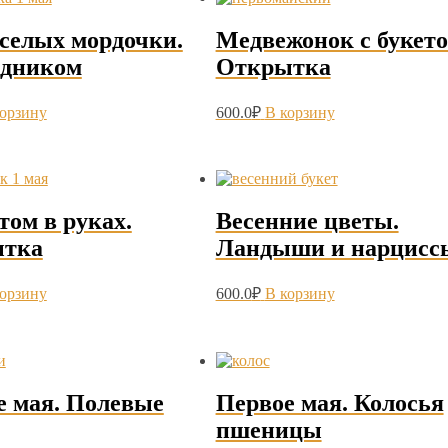
еселых мордочки.
Медвежонок с букето
здником
Открытка
корзину
600.0
₽
В корзину
том в руках.
Весенние цветы.
тка
Ландыши и нарцисс
корзину
600.0
₽
В корзину
е мая. Полевые
Первое мая. Колосья
пшеницы