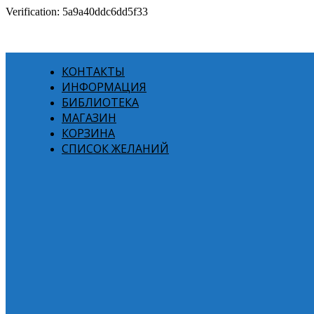
Verification: 5a9a40ddc6dd5f33
КОНТАКТЫ
ИНФОРМАЦИЯ
БИБЛИОТЕКА
МАГАЗИН
КОРЗИНА
СПИСОК ЖЕЛАНИЙ