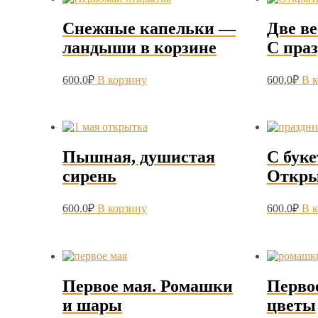
Снежные капельки —
Две в
ландыши в корзине
С пра
600.0
₽
В корзину
600.0
₽
В 
Пышная, душистая
С буке
сирень
Откры
600.0
₽
В корзину
600.0
₽
В 
Первое мая. Ромашки
Перво
и шары
цветы