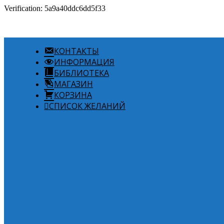
Verification: 5a9a40ddc6dd5f33
КОНТАКТЫ
ИНФОРМАЦИЯ
БИБЛИОТЕКА
МАГАЗИН
КОРЗИНА
СПИСОК ЖЕЛАНИЙ