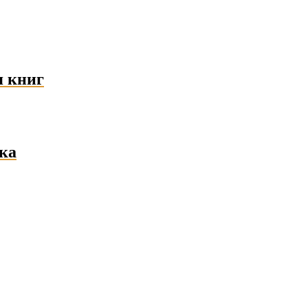
я книг
ка