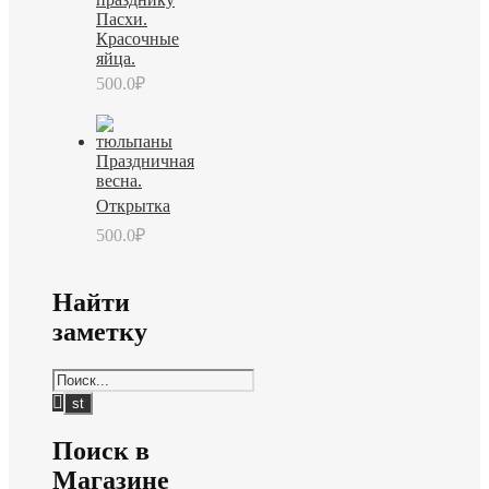
Пасхи.
Красочные
яйца.
500.0
₽
Праздничная
весна.
Открытка
500.0
₽
Найти
заметку
Поиск в
Магазине