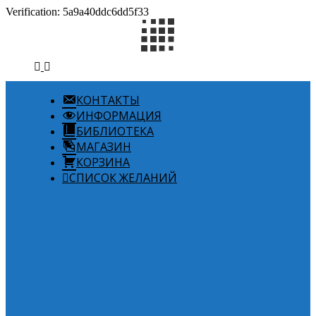
Verification: 5a9a40ddc6dd5f33
КОНТАКТЫ
ИНФОРМАЦИЯ
БИБЛИОТЕКА
МАГАЗИН
КОРЗИНА
СПИСОК ЖЕЛАНИЙ