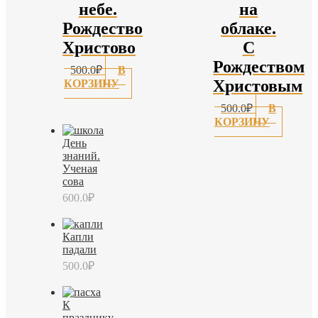
небе.
на
Рождество
облаке.
Христово
С
Рождеством
500.0
₽
В
Христовым
КОРЗИНУ
500.0
₽
В
КОРЗИНУ
День
знаний.
Ученая
сова
600.0
₽
Капли
падали
500.0
₽
К
празднику