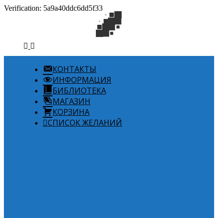
Verification: 5a9a40ddc6dd5f33
КОНТАКТЫ
ИНФОРМАЦИЯ
БИБЛИОТЕКА
МАГАЗИН
КОРЗИНА
СПИСОК ЖЕЛАНИЙ