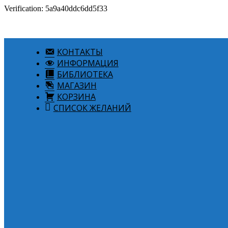
Verification: 5a9a40ddc6dd5f33
КОНТАКТЫ
ИНФОРМАЦИЯ
БИБЛИОТЕКА
МАГАЗИН
КОРЗИНА
СПИСОК ЖЕЛАНИЙ