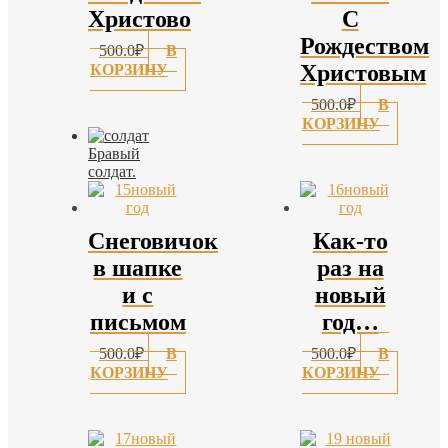
Христово
С
Рождеством
500.0
₽
В
Христовым
КОРЗИНУ
500.0
₽
В
КОРЗИНУ
Бравый
солдат.
Снеговичок
Как-то
в шапке
раз на
и с
новый
письмом
год…
500.0
₽
В
500.0
₽
В
КОРЗИНУ
КОРЗИНУ