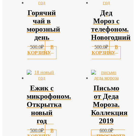
Горячий
Дед
чай в
Мороз с
морозный
телефоном.
день
Новогодний
500.0
₽
В
500.0
₽
В
КОРЗИНУ
КОРЗИНУ
Ежик с
Письмо
микрофоном.
от Деда
Открытка
Мороза.
новый
Коллекция
год
2019
500.0
₽
В
600.0
₽