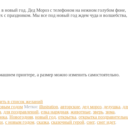
а в новый год. Дед Мороз с телефоном на нежном голубом фоне,
х с праздником. Мы все под новый год ждем чуда и волшебства,
омашнем принтере, а размер можно изменить самостоятельно.
ить в список желаний
овым годом
Метки:
illustration
,
авторские
,
дед мороз
,
дедушка
,
дл
а
,
для поздравлений
,
елка нарядная
,
животные
,
зверь
,
зима
,
фика
,
Новогодняя
,
новый год
,
открытка
,
открытка поздравительн
ки
,
с новым годом
,
сказка
,
сказочный герой
,
снег
,
снег идет
,