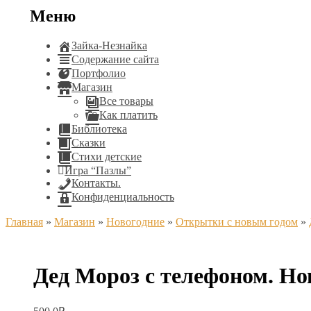
Меню
Зайка-Незнайка
Содержание сайта
Портфолио
Магазин
Все товары
Как платить
Библиотека
Сказки
Стихи детские
Игра “Пазлы”
Контакты.
Конфиденциальность
Главная
»
Магазин
»
Новогодние
»
Открытки с новым годом
»
Дед Мороз с телефоном. Но