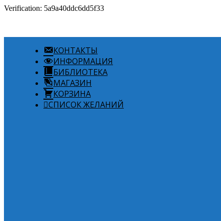
Verification: 5a9a40ddc6dd5f33
КОНТАКТЫ
ИНФОРМАЦИЯ
БИБЛИОТЕКА
МАГАЗИН
КОРЗИНА
СПИСОК ЖЕЛАНИЙ