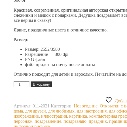
500.0
₽
Красивая, современная, оригинальная авторская открытк
снежинки и мешок с подарками. Дедушка поздравляет все
все верим в сказку!
Яркие, праздничные цвета и отличное качество.
Размер:
Размер: 2552/3580
Разрешение — 300 dpi
PNG файл
файл придет на почту после оплаты
Отлично подходит для детей и взрослых. Печатайте на д
Количество
В корзину
товара
Дед
Мороз
Добав
с
Артикул:
011-2021
Категории:
Новогодние
,
Открытки с н
телефоном.
дома
,
для друзей
,
для любимых
,
для настроения
,
для офис
Новогодний
изображение
,
иллюстрация
,
картинка
,
компьютерная гра
персонаж
,
поздравление
,
поздравляю
,
праздник
,
праздни
цифровой рисунок