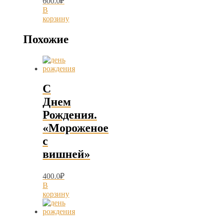
600.0
₽
В
корзину
Похожие
С
Днем
Рождения.
«Мороженое
с
вишней»
400.0
₽
В
корзину