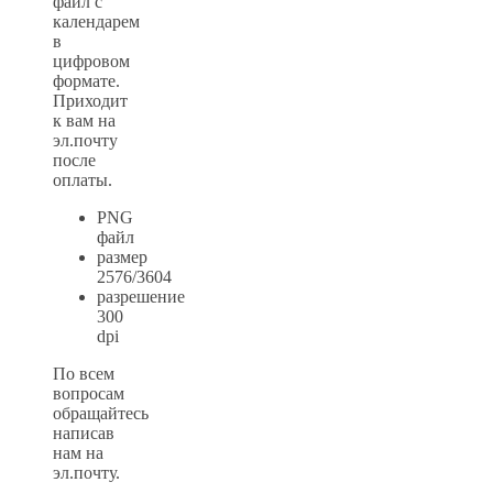
файл с
календарем
в
цифровом
формате.
Приходит
к вам на
эл.почту
после
оплаты.
PNG
файл
размер
2576/3604
разрешение
300
dpi
По всем
вопросам
обращайтесь
написав
нам на
эл.почту.