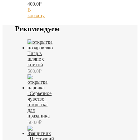
400.0
₽
В
корзину
Рекомендуем
Тигр в
шляпе с
книгой
500.0
₽
"Серьезное
чувство"
открытка
для
праздника
500.0
₽
"Настоящий