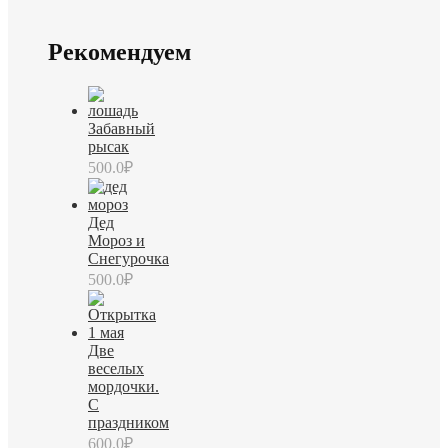
Рекомендуем
Забавный
рысак
500.0
₽
Дед
Мороз и
Снегурочка
500.0
₽
Две
веселых
мордочки.
С
праздником
600.0
₽