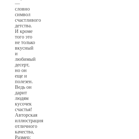
—
словно
символ
счастливого
детства.
И кроме
того это
не только
вкусный
и
любимый
десерт,
но он
еще и
полезен.
Ведь он
дарит
людям
кусочек
счастья!
Авторская
иллюстрация
отличного
качества,
Размер: