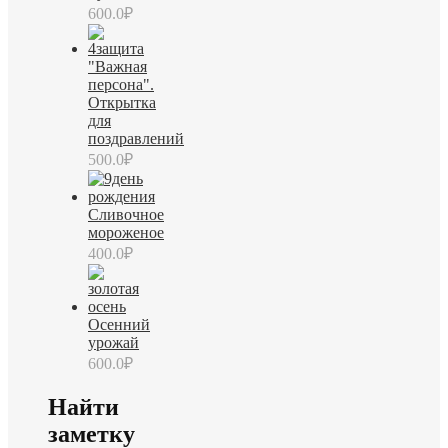
600.0
₽
"Важная
персона".
Открытка
для
поздравлений
500.0
₽
Сливочное
мороженое
400.0
₽
Осенний
урожай
600.0
₽
Найти
заметку