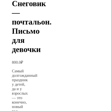
Снеговик
—
почтальон.
Письмо
для
девочки
800.0
₽
Самый
долгожданный
праздник
у детей,
да и у
взрослых
— это
конечно,
новый