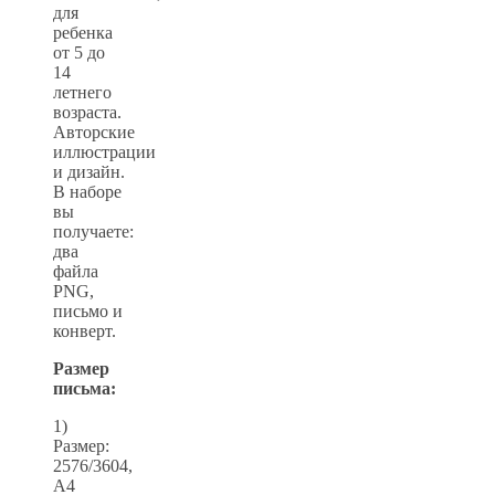
для
ребенка
от 5 до
14
летнего
возраста.
Авторские
иллюстрации
и дизайн.
В наборе
вы
получаете:
два
файла
PNG,
письмо и
конверт.
Размер
письма:
1)
Размер:
2576/3604,
А4