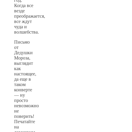
год.
Когда все
везде
преображается,
все ждут
чуда и
волшебства.
Письмо
от
Дедушки
Мороза,
выглядит
как
настоящее,
да еще в
таком
конверте
— ну
просто
невозможно
не
поверить!
Печатайте
на