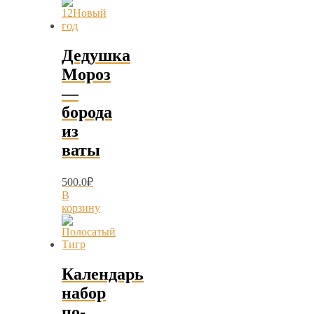
Дедушка
Мороз
—
борода
из
ваты
500.0
₽
В
корзину
Календарь
набор
по-