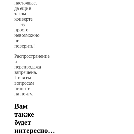
настоящее,
да еще в
таком
конверте
— ну
просто
невозможно
не
поверить!
Распространение
и
перепродажа
запрещена.
По всем
вопросам
пишите
на почту.
Вам
также
будет
интересно…