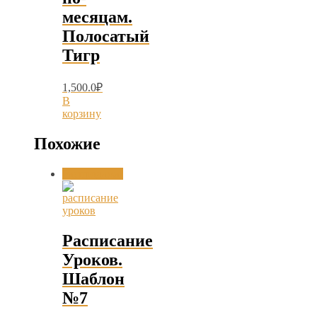
месяцам.
Полосатый
Тигр
1,500.0
₽
В
корзину
Похожие
Распродажа!
Расписание
Уроков.
Шаблон
№7