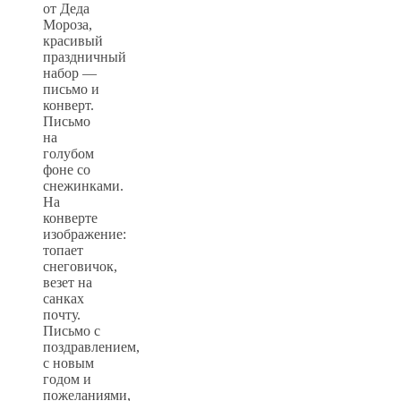
от Деда
Мороза,
красивый
праздничный
набор —
письмо и
конверт.
Письмо
на
голубом
фоне со
снежинками.
На
конверте
изображение:
топает
снеговичок,
везет на
санках
почту.
Письмо с
поздравлением,
с новым
годом и
пожеланиями,