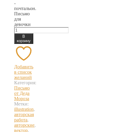
-
почтальон.
Письмо
для
девочки
В
корзину
Добавить
в список
желаний
Категория:
Письмо
от Деда
Мороза
Метки:
illustration
,
авторская
работа
,
авторские
,
вектор
,