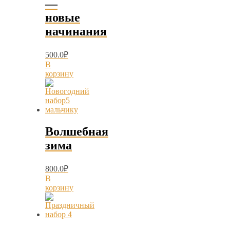
—
новые
начинания
500.0
₽
В
корзину
Волшебная
зима
800.0
₽
В
корзину