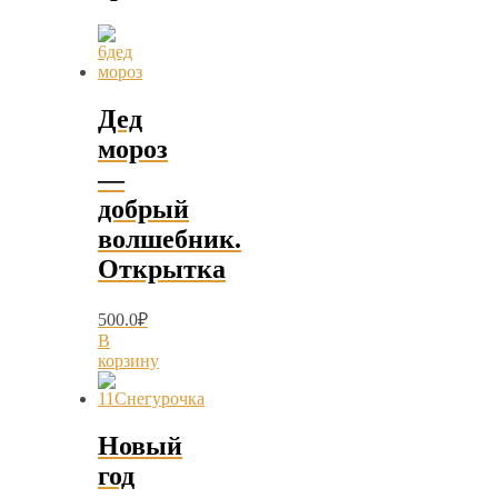
Дед
мороз
—
добрый
волшебник.
Открытка
500.0
₽
В
корзину
Новый
год