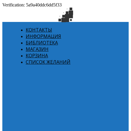
Verification: 5a9a40ddc6dd5f33
КОНТАКТЫ
ИНФОРМАЦИЯ
БИБЛИОТЕКА
МАГАЗИН
КОРЗИНА
СПИСОК ЖЕЛАНИЙ