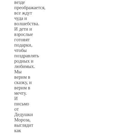
везде
преображается,
все ждут
чуда и
волшебства.
И дети и
взрослые
готовят
подарки,
чтобы
поздравлять
родных и
любимых.
Мы
верим в
сказку, и
верим в
мечту.
И
письмо
от
Дедушки
Мороза,
выглядит
как