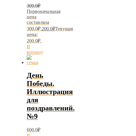
300.0
₽
Первоначальная
цена
составляла
300.0₽.
200.0
₽
Текущая
цена:
200.0₽.
В
корзину
День
Победы.
Иллюстрация
для
поздравлений.
№9
600.0
₽
В