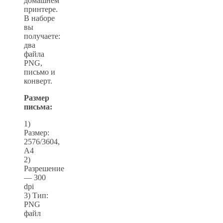
домашнем
принтере.
В наборе
вы
получаете:
два
файла
PNG,
письмо и
конверт.
Размер
письма:
1)
Размер:
2576/3604,
А4
2)
Разрешение
— 300
dpi
3) Тип:
PNG
файл