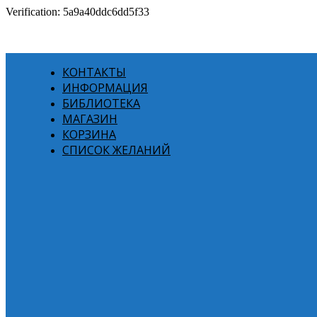
Verification: 5a9a40ddc6dd5f33
КОНТАКТЫ
ИНФОРМАЦИЯ
БИБЛИОТЕКА
МАГАЗИН
КОРЗИНА
СПИСОК ЖЕЛАНИЙ