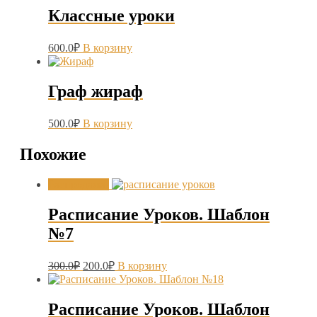
Классные уроки
600.0
₽
В корзину
Граф жираф
500.0
₽
В корзину
Похожие
Распродажа!
Расписание Уроков. Шаблон
№7
Первоначальная
Текущая
300.0
₽
200.0
₽
В корзину
цена
цена:
составляла
200.0₽.
300.0₽.
Расписание Уроков. Шаблон