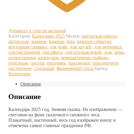
Добавить в список желаний
Категория:
Календари 2025
Метки:
авторская работа
,
авторские
,
важное
,
важные дата
,
важные события
,
векторная графика
,
для дома
,
для друзей
,
для любимых
,
для настроения
,
для офиса
,
для поздравлений
,
дом
,
зима
,
иллюстрация
,
календарь
,
компьютерная графика
,
персонаж
,
постер
,
праздник
,
праздники
,
праздничное
настроение
,
стильный
,
фирменный стиль
Бренд:
Календари
Описание
Описание
Календарь 2025 год, Зимняя сказка. На изображении —
снеговик на фоне сказочного снежного леса.
Плакатный, настенный, весь год изображен внизу и
отмечены самые главные праздники РФ.