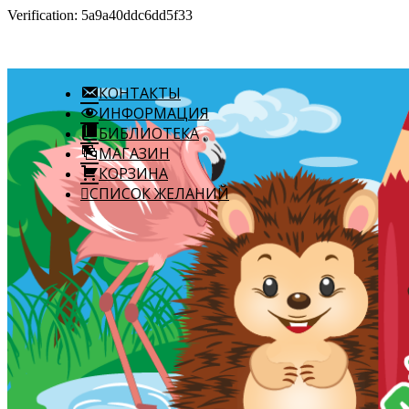
Verification: 5a9a40ddc6dd5f33
КОНТАКТЫ
ИНФОРМАЦИЯ
БИБЛИОТЕКА
МАГАЗИН
КОРЗИНА
СПИСОК ЖЕЛАНИЙ