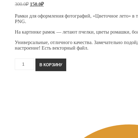
Первоначальная
Текущая
300.0
₽
150.0
₽
цена
цена:
составляла
150.0₽.
Рамки для оформления фотографий, «Цветочное лето» в т
300.0₽.
PNG.
На картинке рамок — летают пчелки, цветы ромашки, бож
Универсальные, отличного качества. Замечательно подойд
настроение! Есть векторный файл.
Количество
В КОРЗИНУ
товара
Цветочное
лето.
Фоторамки