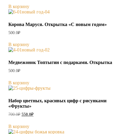
В корзину
Корова Маруся. Открытка «С новым годом»
500.0
₽
В корзину
Медвежонок Топтыгин с подарками. Открытка
500.0
₽
В корзину
Набор цветных, красивых цифр с рисунками
«Фрукты»
Первоначальная
Текущая
700.0
₽
550.0
₽
цена
цена:
составляла
550.0₽.
В корзину
700.0₽.