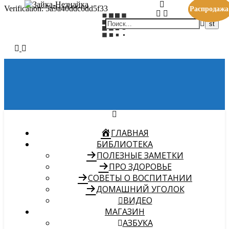
Verification: 5a9a40ddc6dd5f33
Распродажа
Распродажа
ГЛАВНАЯ
БИБЛИОТЕКА
ПОЛЕЗНЫЕ ЗАМЕТКИ
ПРО ЗДОРОВЬЕ
СОВЕТЫ О ВОСПИТАНИИ
ДОМАШНИЙ УГОЛОК
ВИДЕО
МАГАЗИН
АЗБУКА