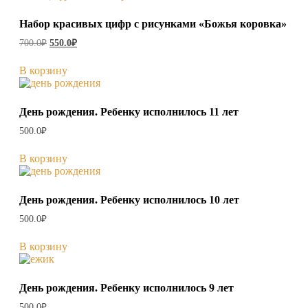
Набор красивых цифр с рисунками «Божья коровка»
Первоначальная
Текущая
700.0
₽
550.0
₽
цена
цена:
составляла
550.0₽.
В корзину
700.0₽.
День рождения. Ребенку исполнилось 11 лет
500.0
₽
В корзину
День рождения. Ребенку исполнилось 10 лет
500.0
₽
В корзину
День рождения. Ребенку исполнилось 9 лет
500.0
₽