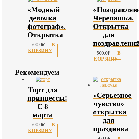
«Модный
«Поздравляю
девочка
Черепашка.
фотограф».
Открытка
Открытка
для
поздравлени
500.0
₽
В
КОРЗИНУ
500.0
₽
В
КОРЗИНУ
Рекомендуем
Торт для
«Серьезное
принцессы!
чувство»
С 8
открытка
марта
для
500.0
₽
В
праздника
КОРЗИНУ
500.0
₽
В