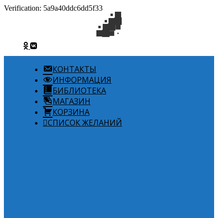
Verification: 5a9a40ddc6dd5f33
КОНТАКТЫ
ИНФОРМАЦИЯ
БИБЛИОТЕКА
МАГАЗИН
КОРЗИНА
СПИСОК ЖЕЛАНИЙ