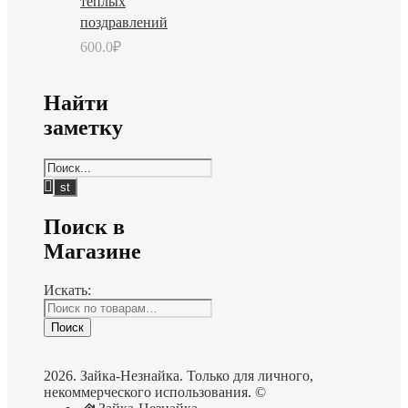
теплых
поздравлений
600.0
₽
Найти
заметку
Поиск в
Магазине
Искать:
Поиск
2026. Зайка-Незнайка. Только для личного,
некоммерческого использования. ©