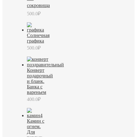
сокровища
500.0
₽
Солнечная
графика
500.0
₽
Конверт
подарочный
и бланк.
Банка с
вареньем
400.0
₽
Камин с
огнем.
Для