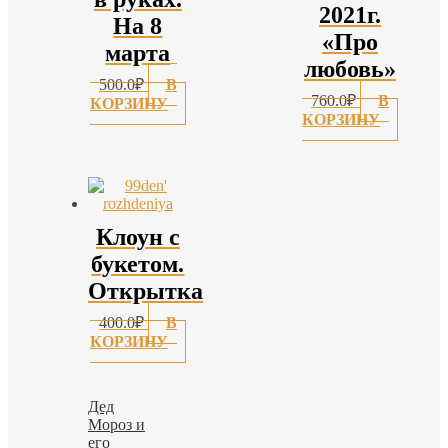
2021г.
На 8
«Про
марта
любовь»
500.0
₽
В
760.0
₽
В
КОРЗИНУ
КОРЗИНУ
Клоун с
букетом.
Открытка
400.0
₽
В
КОРЗИНУ
Дед
Мороз и
его