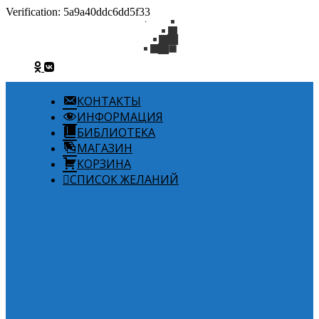
Verification: 5a9a40ddc6dd5f33
КОНТАКТЫ
ИНФОРМАЦИЯ
БИБЛИОТЕКА
МАГАЗИН
КОРЗИНА
СПИСОК ЖЕЛАНИЙ