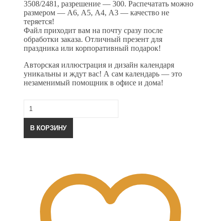
3508/2481, разрешение — 300. Распечатать можно
размером — А6, А5, А4, А3 — качество не
теряется!
Файл приходит вам на почту сразу после
обработки заказа. Отличный презент для
праздника или корпоративный подарок!
Авторская иллюстрация и дизайн календаря
уникальны и ждут вас! А сам календарь — это
незаменимый помощник в офисе и дома!
Количество
товара
Календарь
В КОРЗИНУ
2021
настенный
№13