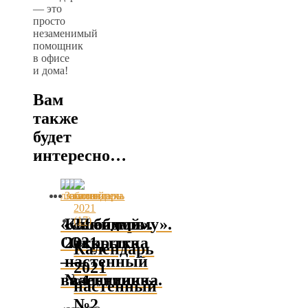
— это
просто
незаменимый
помощник
в офисе
и дома!
Вам
также
будет
интересно…
«Любимой».
Календарь
«Любимому».
Открытка
2021
Открытка
Календарь
—
настенный
—
2021
валентинка.
№4
валентинка.
настенный
№2