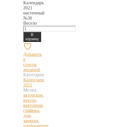
Календарь
2021
настенный
№30
Весело
В
корзину
Добавить
в
список
желаний
Категория:
Календари
2021
Метки:
авторские
,
вектор
,
векторная
графика
,
дом
,
занятия
,
изображение
,