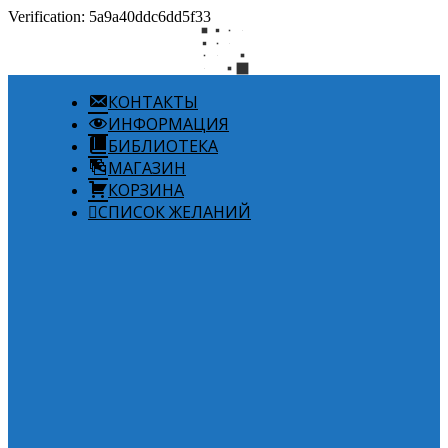
Verification: 5a9a40ddc6dd5f33
КОНТАКТЫ
ИНФОРМАЦИЯ
БИБЛИОТЕКА
МАГАЗИН
КОРЗИНА
СПИСОК ЖЕЛАНИЙ