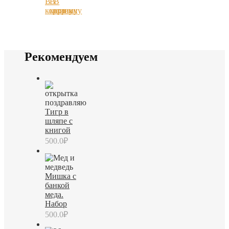
В
В
В
корзину
корзину
корзину
Рекомендуем
Тигр в
шляпе с
книгой
500.0
₽
Мишка с
банкой
меда.
Набор
500.0
₽