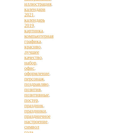
иллюстрация
,
календари
2021
,
календарь
2019
,
картинка
,
компьютерная
графика
,
красиво
,
лучшее
качество
,
набор
,
офис
,
оформление
,
персонаж
,
поздравляю
,
позитив
,
позитивные
,
постер
,
праздник
,
праздники
,
праздничное
настроение
,
символ
года
,