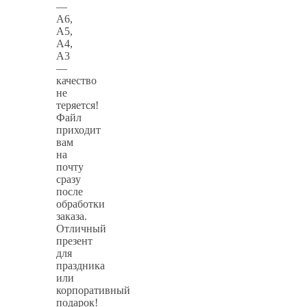
—
А6,
А5,
А4,
А3
—
качество
не
теряется!
Файл
приходит
вам
на
почту
сразу
после
обработки
заказа.
Отличный
презент
для
праздника
или
корпоративный
подарок!