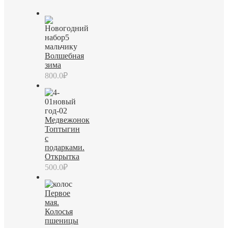
Волшебная
зима
800.0
₽
Медвежонок
Топтыгин
с
подарками.
Открытка
500.0
₽
Первое
мая.
Колосья
пшеницы