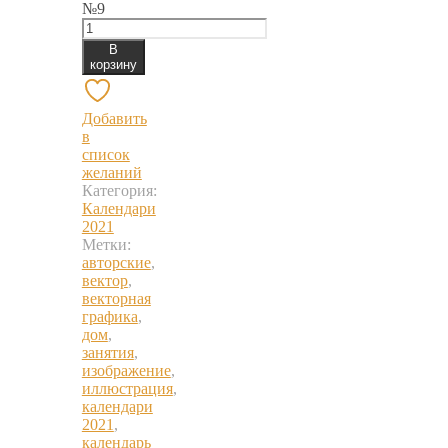
№9
В
корзину
Добавить
в
список
желаний
Категория:
Календари
2021
Метки:
авторские
,
вектор
,
векторная
графика
,
дом
,
занятия
,
изображение
,
иллюстрация
,
календари
2021
,
календарь