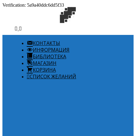
Verification: 5a9a40ddc6dd5f33
КОНТАКТЫ
ИНФОРМАЦИЯ
БИБЛИОТЕКА
МАГАЗИН
КОРЗИНА
СПИСОК ЖЕЛАНИЙ