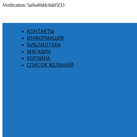
Verification: 5a9a40ddc6dd5f33
КОНТАКТЫ
ИНФОРМАЦИЯ
БИБЛИОТЕКА
МАГАЗИН
КОРЗИНА
СПИСОК ЖЕЛАНИЙ