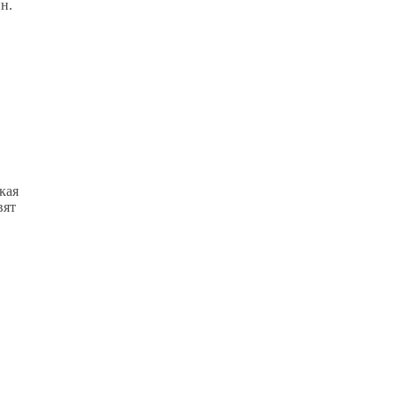
н.
кая
вят