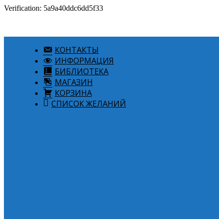
Verification: 5a9a40ddc6dd5f33
КОНТАКТЫ
ИНФОРМАЦИЯ
БИБЛИОТЕКА
МАГАЗИН
КОРЗИНА
СПИСОК ЖЕЛАНИЙ