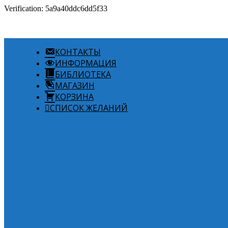
Verification: 5a9a40ddc6dd5f33
КОНТАКТЫ
ИНФОРМАЦИЯ
БИБЛИОТЕКА
МАГАЗИН
КОРЗИНА
СПИСОК ЖЕЛАНИЙ