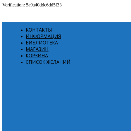
Verification: 5a9a40ddc6dd5f33
КОНТАКТЫ
ИНФОРМАЦИЯ
БИБЛИОТЕКА
МАГАЗИН
КОРЗИНА
СПИСОК ЖЕЛАНИЙ