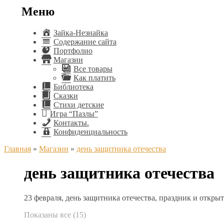
Меню
Зайка-Незнайка
Содержание сайта
Портфолио
Магазин
Все товары
Как платить
Библиотека
Сказки
Стихи детские
Игра “Пазлы”
Контакты.
Конфиденциальность
Главная
»
Магазин
»
день защитника отечества
день защитника отечества
23 февраля, день защитника отечества, праздник и откры
Показаны все (15)
Сортировка:
самые