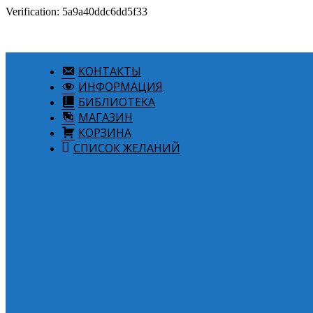
Verification: 5a9a40ddc6dd5f33
КОНТАКТЫ
ИНФОРМАЦИЯ
БИБЛИОТЕКА
МАГАЗИН
КОРЗИНА
СПИСОК ЖЕЛАНИЙ