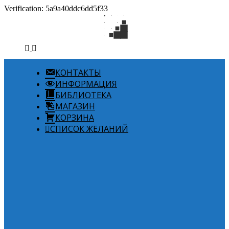
Verification: 5a9a40ddc6dd5f33
КОНТАКТЫ
ИНФОРМАЦИЯ
БИБЛИОТЕКА
МАГАЗИН
КОРЗИНА
СПИСОК ЖЕЛАНИЙ