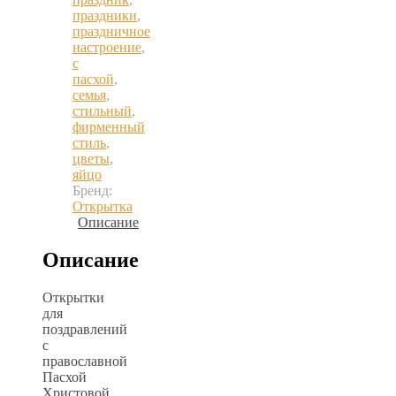
праздники
,
праздничное
настроение
,
с
пасхой
,
семья
,
стильный
,
фирменный
стиль
,
цветы
,
яйцо
Бренд:
Открытка
Описание
Описание
Открытки
для
поздравлений
с
православной
Пасхой
Христовой,