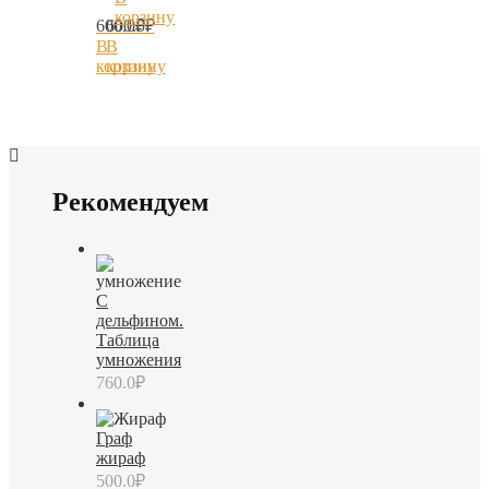
корзину
600.0
600.0
₽
₽
В
В
корзину
корзину
Рекомендуем
С
дельфином.
Таблица
умножения
760.0
₽
Граф
жираф
500.0
₽