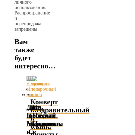
личного
использования.
Распространение
и
перепродажа
запрещены.
Вам
также
будет
интересно…
Конверт
День
Две
С
поздравительный
Победы.
веселых
Пасхой.
и
Мальчик
мордочки.
Цыплята
бланк.
в
С
в
Фрукты