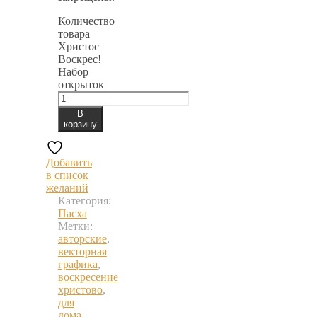
Количество
товара
Христос
Воскрес!
Набор
открыток
В
корзину
Добавить
в список
желаний
Категория:
Пасха
Метки:
авторские
,
векторная
графика
,
воскресение
христово
,
для
дома
,