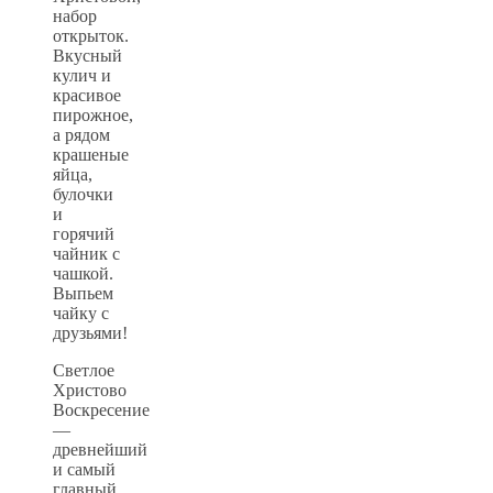
набор
открыток.
Вкусный
кулич и
красивое
пирожное,
а рядом
крашеные
яйца,
булочки
и
горячий
чайник с
чашкой.
Выпьем
чайку с
друзьями!
Светлое
Христово
Воскресение
—
древнейший
и самый
главный