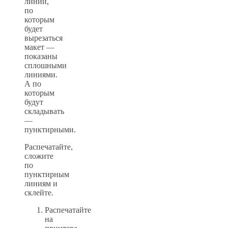
линии,
по
которым
будет
вырезаться
макет —
показаны
сплошными
линиями.
А по
которым
будут
складывать
—
пунктирными.
Распечатайте,
сложите
по
пунктирным
линиям и
склейте.
Распечатайте
на