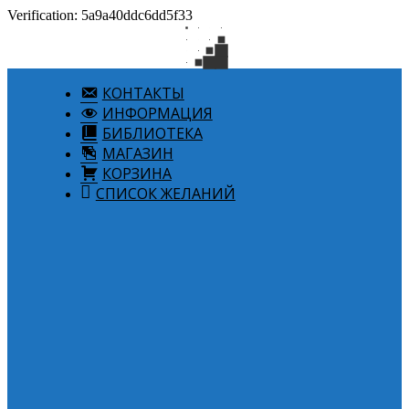
Verification: 5a9a40ddc6dd5f33
КОНТАКТЫ
ИНФОРМАЦИЯ
БИБЛИОТЕКА
МАГАЗИН
КОРЗИНА
СПИСОК ЖЕЛАНИЙ