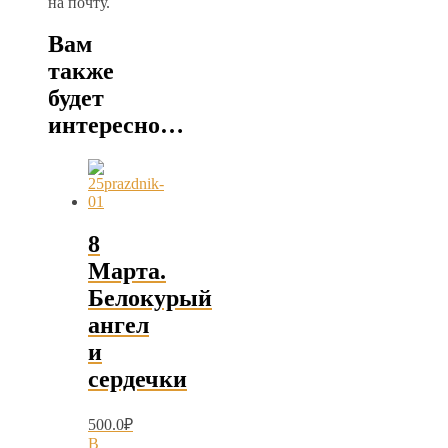
на почту.
Вам
также
будет
интересно…
8
Марта.
Белокурый
ангел
и
сердечки
500.0
₽
В