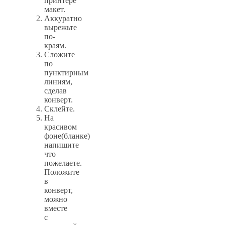
принтере
макет.
Аккуратно
вырежьте
по-
краям.
Сложите
по
пунктирным
линиям,
сделав
конверт.
Склейте.
На
красивом
фоне(бланке)
напишите
что
пожелаете.
Положите
в
конверт,
можно
вместе
с