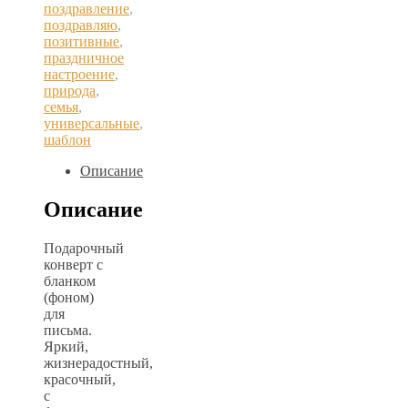
поздравление
,
поздравляю
,
позитивные
,
праздничное
настроение
,
природа
,
семья
,
универсальные
,
шаблон
Описание
Описание
Подарочный
конверт с
бланком
(фоном)
для
письма.
Яркий,
жизнерадостный,
красочный,
с