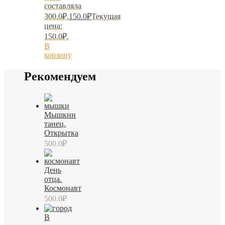
составляла
300.0₽.
150.0
₽
Текущая
цена:
150.0₽.
В
корзину
Рекомендуем
Мышкин
танец.
Открытка
500.0
₽
День
отца.
Космонавт
500.0
₽
В