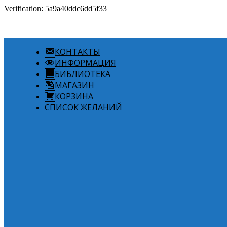
Verification: 5a9a40ddc6dd5f33
КОНТАКТЫ
ИНФОРМАЦИЯ
БИБЛИОТЕКА
МАГАЗИН
КОРЗИНА
СПИСОК ЖЕЛАНИЙ