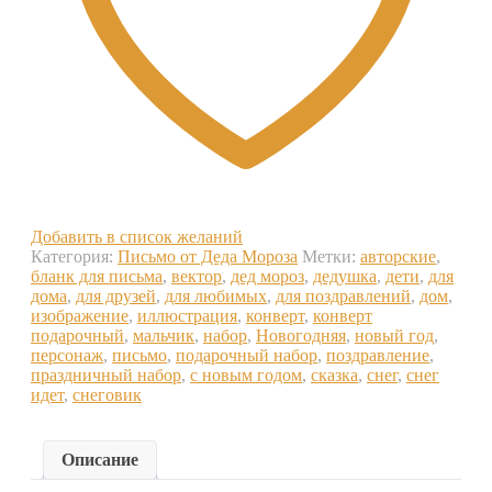
Добавить в список желаний
Категория:
Письмо от Деда Мороза
Метки:
авторские
,
бланк для письма
,
вектор
,
дед мороз
,
дедушка
,
дети
,
для
дома
,
для друзей
,
для любимых
,
для поздравлений
,
дом
,
изображение
,
иллюстрация
,
конверт
,
конверт
подарочный
,
мальчик
,
набор
,
Новогодняя
,
новый год
,
персонаж
,
письмо
,
подарочный набор
,
поздравление
,
праздничный набор
,
с новым годом
,
сказка
,
снег
,
снег
идет
,
снеговик
Описание