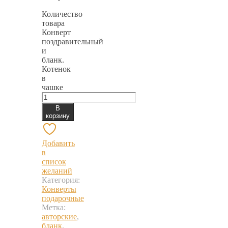
Количество
товара
Конверт
поздравительный
и
бланк.
Котенок
в
чашке
В
корзину
Добавить
в
список
желаний
Категория:
Конверты
подарочные
Метка:
авторские
,
бланк
,