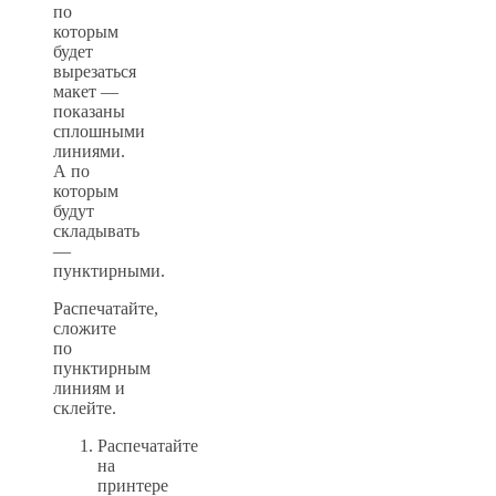
по
которым
будет
вырезаться
макет —
показаны
сплошными
линиями.
А по
которым
будут
складывать
—
пунктирными.
Распечатайте,
сложите
по
пунктирным
линиям и
склейте.
Распечатайте
на
принтере