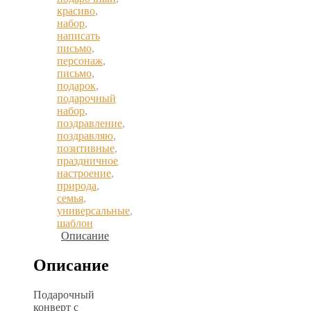
красиво
,
набор
,
написать
письмо
,
персонаж
,
письмо
,
подарок
,
подарочный
набор
,
поздравление
,
поздравляю
,
позитивные
,
праздничное
настроение
,
природа
,
семья
,
универсальные
,
шаблон
Описание
Описание
Подарочный
конверт с