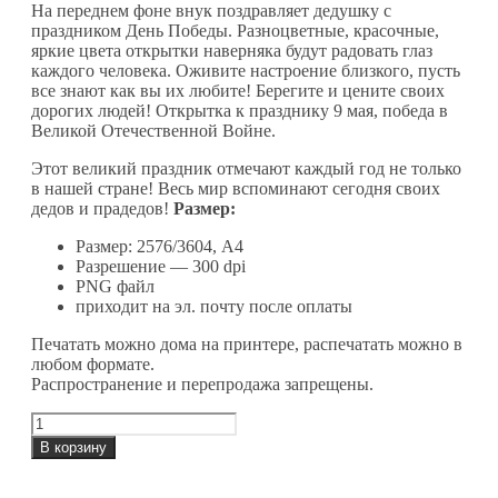
На переднем фоне внук поздравляет дедушку с
праздником День Победы. Разноцветные, красочные,
яркие цвета открытки наверняка будут радовать глаз
каждого человека. Оживите настроение близкого, пусть
все знают как вы их любите! Берегите и цените своих
дорогих людей! Открытка к празднику 9 мая, победа в
Великой Отечественной Войне.
Этот великий праздник отмечают каждый год не только
в нашей стране! Весь мир вспоминают сегодня своих
дедов и прадедов!
Размер:
Размер: 2576/3604, А4
Разрешение — 300 dpi
PNG файл
приходит на эл. почту после оплаты
Печатать можно дома на принтере, распечатать можно в
любом формате.
Распространение и перепродажа запрещены.
Количество
товара
В корзину
Любимый
дедушка