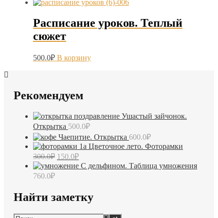
Расписание уроков. Теплый
сюжет
500.0
₽
В корзину
Рекомендуем
Ушастый зайчонок.
Открытка
500.0
₽
Чаепитие. Открытка
600.0
₽
Цветочное лето. Фоторамки
Первоначальная
Текущая
300.0
₽
150.0
₽
цена
цена:
С дельфином. Таблица умножения
составляла
150.0₽.
760.0
₽
300.0₽.
Найти заметку