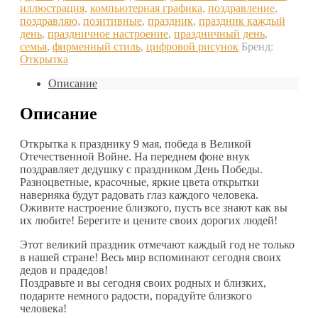
иллюстрация
,
компьютерная графика
,
поздравление
,
поздравляю
,
позитивные
,
праздник
,
праздник каждый
день
,
праздничное настроение
,
праздничный день
,
семья
,
фирменный стиль
,
цифровой рисунок
Бренд:
Открытка
Описание
Описание
Открытка к празднику 9 мая, победа в Великой
Отечественной Войне. На переднем фоне внук
поздравляет дедушку с праздником День Победы.
Разноцветные, красочные, яркие цвета открытки
наверняка будут радовать глаз каждого человека.
Оживите настроение близкого, пусть все знают как вы
их любите! Берегите и цените своих дорогих людей!
Этот великий праздник отмечают каждый год не только
в нашей стране! Весь мир вспоминают сегодня своих
дедов и прадедов!
Поздравьте и вы сегодня своих родных и близких,
подарите немного радости, порадуйте близкого
человека!