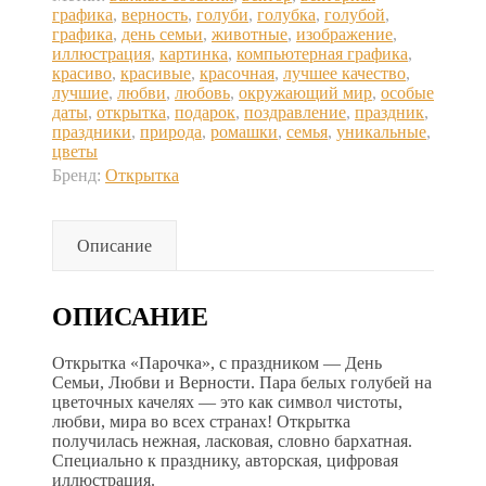
графика
,
верность
,
голуби
,
голубка
,
голубой
,
графика
,
день семьи
,
животные
,
изображение
,
иллюстрация
,
картинка
,
компьютерная графика
,
красиво
,
красивые
,
красочная
,
лучшее качество
,
лучшие
,
любви
,
любовь
,
окружающий мир
,
особые
даты
,
открытка
,
подарок
,
поздравление
,
праздник
,
праздники
,
природа
,
ромашки
,
семья
,
уникальные
,
цветы
Бренд:
Открытка
Описание
ОПИСАНИЕ
Открытка «Парочка», с праздником — День
Семьи, Любви и Верности. Пара белых голубей на
цветочных качелях — это как символ чистоты,
любви, мира во всех странах! Открытка
получилась нежная, ласковая, словно бархатная.
Специально к празднику, авторская, цифровая
иллюстрация.