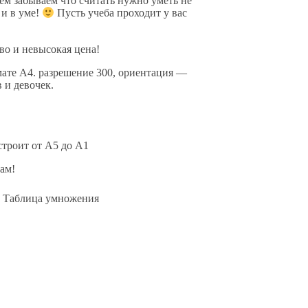
ем забываем что считать нужно уметь не
 и в уме!
Пусть учеба проходит у вас
во и невысокая цена!
ате А4. разрешение 300, ориентация —
 и девочек.
строит от А5 до А1
вам!
. Таблица умножения