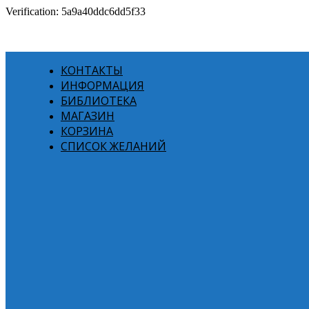
Verification: 5a9a40ddc6dd5f33
КОНТАКТЫ
ИНФОРМАЦИЯ
БИБЛИОТЕКА
МАГАЗИН
КОРЗИНА
СПИСОК ЖЕЛАНИЙ