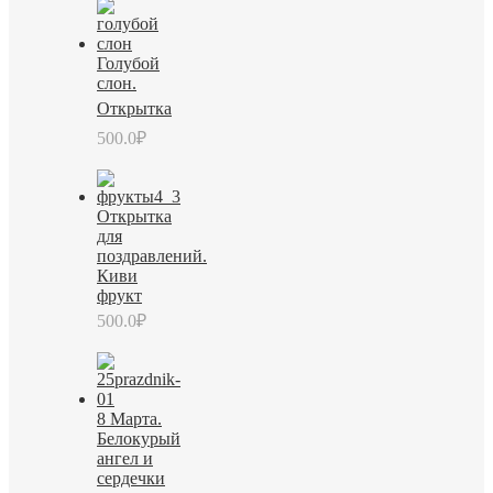
Голубой
слон.
Открытка
500.0
₽
Открытка
для
поздравлений.
Киви
фрукт
500.0
₽
8 Марта.
Белокурый
ангел и
сердечки