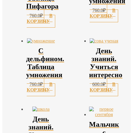
умножения
Пифагора
760.0
₽
В
760.0
₽
В
КОРЗИНУ
КОРЗИНУ
С
День
дельфином.
знаний.
Таблица
Учиться
умножения
интересно
760.0
₽
В
600.0
₽
В
КОРЗИНУ
КОРЗИНУ
День
Мальчик
знаний.
с