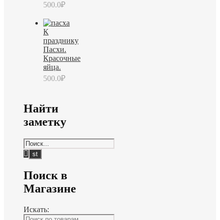
500.0
₽
К
празднику
Пасхи.
Красочные
яйца.
500.0
₽
Найти
заметку
Поиск в
Магазине
Искать: