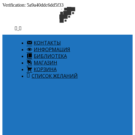
Verification: 5a9a40ddc6dd5f33
КОНТАКТЫ
ИНФОРМАЦИЯ
БИБЛИОТЕКА
МАГАЗИН
КОРЗИНА
СПИСОК ЖЕЛАНИЙ