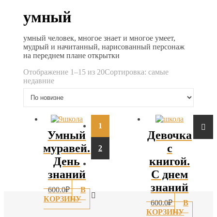
умный
умный человек, многое знает и многое умеет,
мудрый и начитанный, нарисованный персонаж
на переднем плане открытки
Отображение 1–15 из 20
Сортировка: самые
недавние
1
→
Умный
Девочка
муравей.
с
2
День
книгой.
знаний
С днем
знаний
600.0
₽
В
КОРЗИНУ
600.0
₽
В
КОРЗИНУ