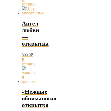
корзину
Ангел
любви
—
открытка
500.0
₽
В
корзину
«Нежные
обнимашки»
открытка