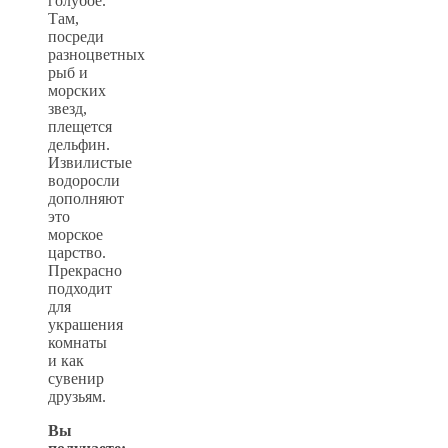
голубое.
Там,
посреди
разноцветных
рыб и
морских
звезд,
плещется
дельфин.
Извилистые
водоросли
дополняют
это
морское
царство.
Прекрасно
подходит
для
украшения
комнаты
и как
сувенир
друзьям.
Вы