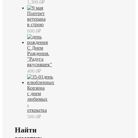
1,300.0
₽
Портрет
ветерана
в строю
600.0
₽
С Днем
Рождения.
"Радуга
вкусняшек"
400.0
₽
Корзина
с днем
любимых
-
открытка
500.0
₽
Найти