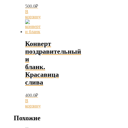
500.0
₽
В
корзину
Конверт
поздравительный
и
бланк.
Красавица
слива
400.0
₽
В
корзину
Похожие