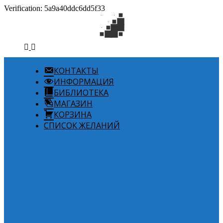
Verification: 5a9a40ddc6dd5f33
КОНТАКТЫ
ИНФОРМАЦИЯ
БИБЛИОТЕКА
МАГАЗИН
КОРЗИНА
СПИСОК ЖЕЛАНИЙ