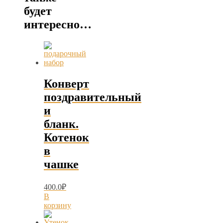
будет
интересно…
Конверт
поздравительный
и
бланк.
Котенок
в
чашке
400.0
₽
В
корзину