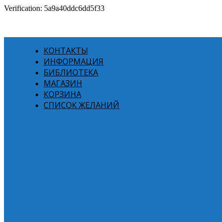
Verification: 5a9a40ddc6dd5f33
КОНТАКТЫ
ИНФОРМАЦИЯ
БИБЛИОТЕКА
МАГАЗИН
КОРЗИНА
СПИСОК ЖЕЛАНИЙ