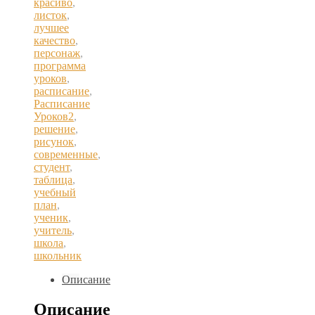
красиво
,
листок
,
лучшее
качество
,
персонаж
,
программа
уроков
,
расписание
,
Расписание
Уроков2
,
решение
,
рисунок
,
современные
,
студент
,
таблица
,
учебный
план
,
ученик
,
учитель
,
школа
,
школьник
Описание
Описание