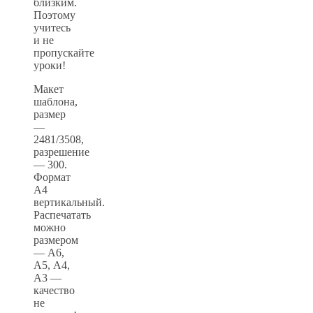
близким.
Поэтому
учитесь
и не
пропускайте
уроки!
Макет
шаблона,
размер
—
2481/3508,
разрешение
— 300.
Формат
А4
вертикальный.
Распечатать
можно
размером
— А6,
А5, А4,
А3 —
качество
не