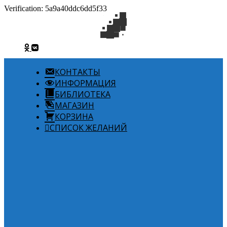
Verification: 5a9a40ddc6dd5f33
КОНТАКТЫ
ИНФОРМАЦИЯ
БИБЛИОТЕКА
МАГАЗИН
КОРЗИНА
СПИСОК ЖЕЛАНИЙ