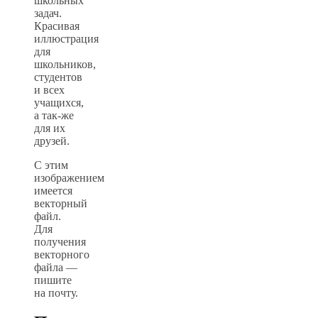
школьных
задач.
Красивая
иллюстрация
для
школьников,
студентов
и всех
учащихся,
а так-же
для их
друзей.
С этим
изображением
имеется
векторный
файл.
Для
получения
векторного
файла —
пишите
на почту.