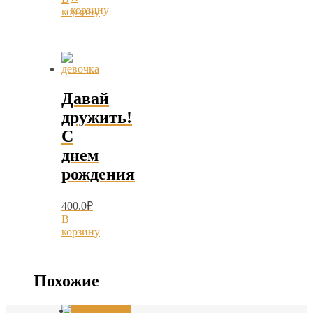
корзину
корзину
Давай
дружить!
С
днем
рождения
400.0
₽
В
корзину
Похожие
Распродажа!