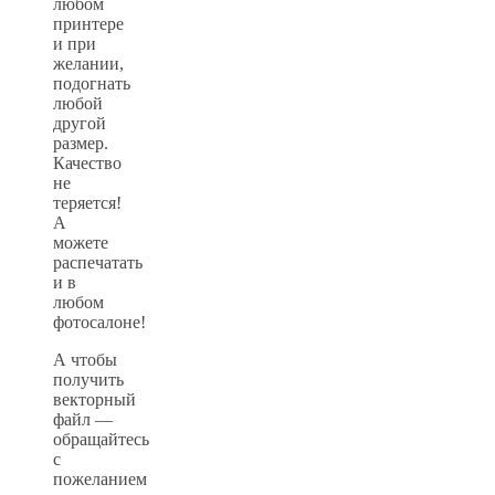
любом
принтере
и при
желании,
подогнать
любой
другой
размер.
Качество
не
теряется!
А
можете
распечатать
и в
любом
фотосалоне!
А чтобы
получить
векторный
файл —
обращайтесь
с
пожеланием