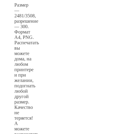
Размер
—
2481/3508,
разрешение
— 300.
Формат
А4, PNG.
Распечатать
вы
можете
дома, на
любом
принтере
и при
желании,
подогнать
любой
другой
размер.
Качество
не
теряется!
А
можете