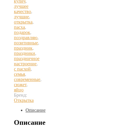
кулич
,
лучшее
качество
,
лучшие
,
открытка
,
пасха
,
подарок
,
поздравляю
,
позитивные
,
праздник
,
праздники
,
праздничное
настроение
,
с пасхой
,
семья
,
современные
,
сюжет
,
яйцо
Бренд:
Открытка
Описание
Описание