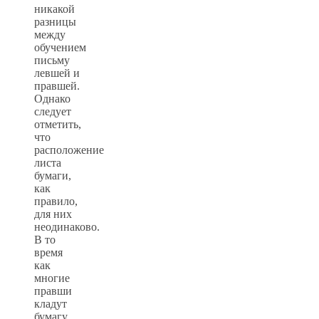
никакой
разницы
между
обучением
письму
левшей и
правшей.
Однако
следует
отметить,
что
расположение
листа
бумаги,
как
правило,
для них
неодинаково.
В то
время
как
многие
правши
кладут
бумагу