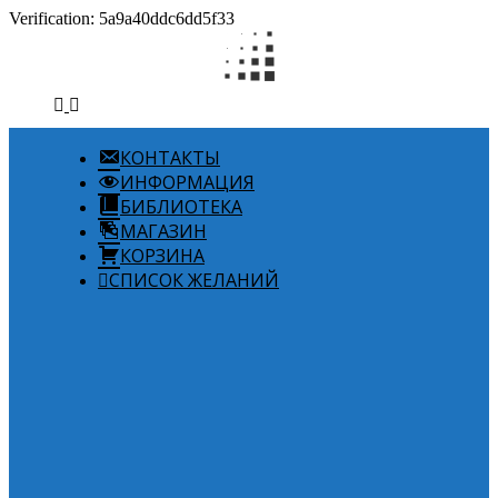
Verification: 5a9a40ddc6dd5f33
КОНТАКТЫ
ИНФОРМАЦИЯ
БИБЛИОТЕКА
МАГАЗИН
КОРЗИНА
СПИСОК ЖЕЛАНИЙ