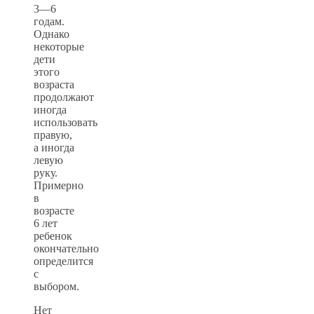
3—6
годам.
Однако
некоторые
дети
этого
возраста
продолжают
иногда
использовать
правую,
а иногда
левую
руку.
Примерно
в
возрасте
6 лет
ребенок
окончательно
определится
с
выбором.
Нет